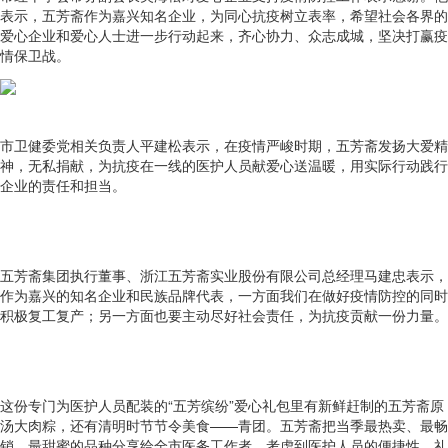
表示，五芳斋作为嘉兴知名企业，为同心抗疫树立表率，希望社会各界的
爱心企业和爱心人士进一步行动起来，齐心协力、众志成城，坚决打赢疫
情保卫战。
市卫健委党相关负责人平建松表示，在疫情严峻时期，五芳斋发扬大爱精
神，无私捐献，为抗疫在一线的医护人员献爱心送温暖，用实际行动践行
企业的责任和担当。
五芳斋集团执行董事、浙江五芳斋实业股份有限公司总经理马建忠表示，
作为嘉兴的知名企业和民族品牌代表，一方面我们在做好疫情防控的同时
积极复工复产；另一方面也要主动尽好社会责任，为抗疫贡献一份力量。
这份专门为医护人员配装的“五芳缤纷”爱心礼包里有新鲜赶制的五芳斋原
汤大肉粽，还有清明时节节令美食——青团。五芳斋把当季最热卖、最畅
销、最甜蜜的品种分享给全市医务工作者。考虑到医护人员的便捷性，礼