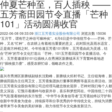
仲夏芒种至，百人插秧 ——
五芳斋田园节令直播「芒种
101」活动圆满收官
2022-06-08 09:33:09
浙江五芳斋实业股份有限公司
浏览次数
15036
“五月节，谓有芒之种谷可稼种矣”。6月6日是中华传统节令——芒种。芒
种，又名“忙种”，在农耕上有着相当重要的意义，此时阳光及雨水适宜，
正是南方种稻之时。今年恰逢五芳斋101周年，五芳斋由此为灵感，结
合“芒种”的节令文化打造出「芒种」101五芳斋田园节令直播活动。今
天，五芳斋邀请到101位插秧人在秀洲区新塍镇禾天下育繁种基地进
行“插秧接力赛”，感受农耕忙碌，领略农作之美。
嘉兴市秀洲区新塍镇副镇长沈勤峰，新塍镇火炬村书记、主任钮海锋，新
塍镇田园办主任周卫文，五芳斋集团执行董事郭腾辉等嘉宾出席活动。浙
江五芳斋实业股份有限公司总经理马建忠致欢迎辞，芒种对我们每个人都
意义深远，它预示着播种与收获并存，喜乐和梦想同在。中国传统二十四
节气彰显着独特的东方智慧，“中华节令美食创导者”五芳斋始终以守护和
创新中华美食为使命，持续探寻和分享优秀的中华传统文化，持续为消费
者带来节令美食的美好体验，助力传统节令文化焕发新活力。