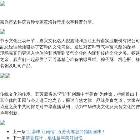
嘉兴市农科院育种专家黄海祥带来农事科普分享。
节令文化互动环节，嘉兴文化名人倪嘉能和浙江五芳斋实业股份有限公司
副总经理徐炜聊起了芒种的文化习俗。通过对芒种节气丰富意蕴的探寻，
现场嘉宾们更深入地体验和感受到节气文化的内涵和传统文化之美。畅谈
之余，嘉宾们一起品尝了五芳斋精心准备的绿豆糕、粽子酥、糯心酥、杯
装粥及吐司产品。
传统文化的传承。五芳斋将以“守护和创新中华美食”为使命，持续推出丰
富立体的田园节令走进天地之节，探讨自然之律，品味美食之道，大家在
诗意之美中共同探寻对中华直播系列，助力中华传统文化及美食文化的传
承与创新。
上一条
“江南味 江南情” 五芳斋邀您共飨团圆味！
下一条
清香粽叶，裹住童年美好回忆