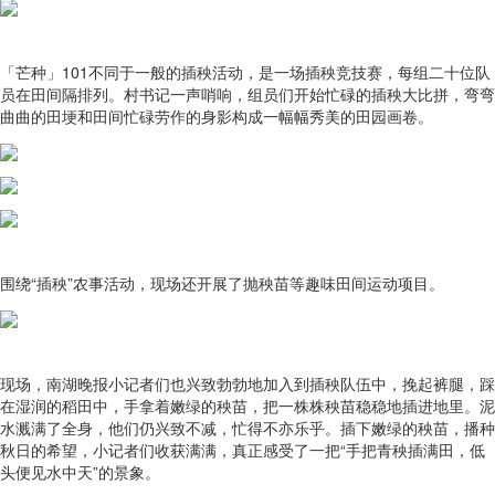
「芒种」101不同于一般的插秧活动，是一场插秧竞技赛，每组二十位队
员在田间隔排列。村书记一声哨响，组员们开始忙碌的插秧大比拼，弯弯
曲曲的田埂和田间忙碌劳作的身影构成一幅幅秀美的田园画卷。
围绕“插秧”农事活动，现场还开展了抛秧苗等趣味田间运动项目。
现场，南湖晚报小记者们也兴致勃勃地加入到插秧队伍中，挽起裤腿，踩
在湿润的稻田中，手拿着嫩绿的秧苗，把一株株秧苗稳稳地插进地里。泥
水溅满了全身，他们仍兴致不减，忙得不亦乐乎。插下嫩绿的秧苗，播种
秋日的希望，小记者们收获满满，真正感受了一把“手把青秧插满田，低
头便见水中天”的景象。