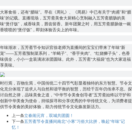
大寒食俗，还有“腊味”。早在《周礼》、《周易》中已有关于“肉甫”和“腊
味”的记载。直播现场，五芳斋美食大厨精心烹制融入五芳斋腊肠的美
味“煲仔饭”，咸香味美，唇齿留香。新年团聚之时，用五芳斋腊肠做一碗
香喷喷的“煲仔饭”，即刻体验舌尖上的年味。
年味渐浓，五芳斋节令知识官徐老师为直播间的宝宝们带来了年味“新
宠”——五芳斋预制菜系列，“羊蝎子”、“香芋夹肉”、“红烧狮子头”，色香
味俱全，小小一盒装满浓浓团圆味。此外，五芳斋“大福袋”也为大家送福
享美味。
时行焉，百物生焉，中国传统二十四节气彰显着独特的东方智慧。节令文
化充分体现了追求人与自然和谐平衡的智慧，历经千百年仍传承不息。探
讨自然之律，品味美食之道，“中华节令美食创导者”五芳斋始终以守护和
创新中华美食为使命，持续探寻和分享优秀的中华传统文化，为消费者提
供节令美食的美好体验，助力传统节令文化焕发新活力。
上一条
立春闹元宵，双城共团圆！
下一条
五芳斋节令直播间南北“小寒”习俗大比拼，唤起“年味”记
忆！