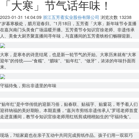
「大寒」节气话年味！
2023-01-31 14:04:09
浙江五芳斋实业股份有限公司
浏览次数
13238
“岁暮寒极处，腊月迎春归。”1月18日，五芳斋「大寒」新年味节令直播
在嘉兴南门头美食广场温暖开播。五芳斋节令知识官徐老师、非遗传承
人、美食大厨齐聚直播间寻年味，与直播间的五芳斋铁粉们畅聊迎新。
大寒，是寒冬的诗意结尾，也是新一轮节气的开始。大寒历来就有“大寒
迎年”的传统——“食糯”、“腊味”、“贴年红”、“做牙”，浓浓的年味扑面而
来。
守福待兔，剪出非遗里的年味
“贴年红”是中华传统的迎新习俗，贴春联、贴福字、贴窗花，寄予着人们
迎祥纳福的美好期盼。本期直播，“嘉兴市剪纸非遗传承人”罗瑶老师首度
走进直播间，教节令知识官徐老师用红纸剪成栩栩如生的“守福待兔”。
现场，7组家庭也在亲子互动中共同完成剪纸作品。孩子们用一双双巧