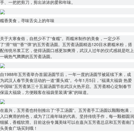
手、一把把剪刀，剪出浓浓的爱和年味。
糯香美食，寻味舌尖上的年味
关于大寒食俗，自然少不了“食糯”。而糯米制作的美食，一定少不
了“滑”“细”“香”“弹”的五芳斋汤圆。五芳斋汤圆精选120目水磨糯米粉，搭
配传统吊浆工艺，使得汤圆口感更加爽滑，武汉人过年的仪式感就是吃上
一碗热气腾腾的五芳斋汤圆。
自1988年五芳斋举办首届汤圆节后，一年一度的汤圆节被延续下来，成
为武汉人春节美食活动的一道“重头戏”。今年1月5日，“福满大福袋 热爱
中国味”五芳斋第三十五届汤圆节在武汉火热开启。五芳斋精心定制春节
保温大福袋，方便顾客在福袋里装满“家”的味道。
在嘉兴，五芳斋也特别推出了“手工汤圆”。五芳斋手工汤圆以颗颗饱满，
入口爽滑的特色，成为了江南年味的代表。坚持传统手作，每一颗都圆润
细腻，香糯软滑。目前这份专属美味可以在嘉兴五芳斋总店和五芳斋南门
头美食广场买到哦！