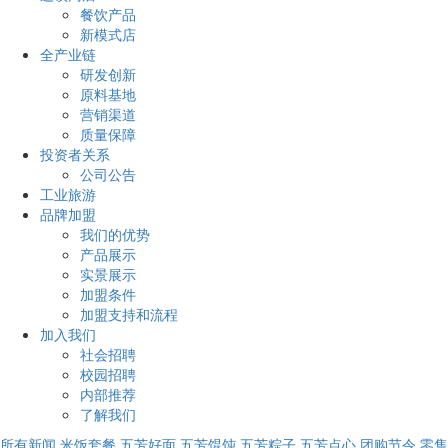
餐饮产品
新模式店
全产业链
研发创新
原料基地
营销渠道
质量保障
投资者关系
公司公告
工业旅游
品牌加盟
我们的优势
产品展示
实景展示
加盟条件
加盟支持和流程
加入我们
社会招聘
校园招聘
内部推荐
了解我们
所有新闻
米饭套餐
五芳好面
五芳馄饨
五芳粽子
五芳点心
团购节令
零售