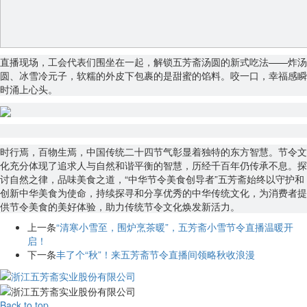
直播现场，工会代表们围坐在一起，解锁五芳斋汤圆的新式吃法——炸汤
圆、冰雪冷元子，软糯的外皮下包裹的是甜蜜的馅料。咬一口，幸福感瞬
时涌上心头。
时行焉，百物生焉，中国传统二十四节气彰显着独特的东方智慧。节令文
化充分体现了追求人与自然和谐平衡的智慧，历经千百年仍传承不息。探
讨自然之律，品味美食之道，“中华节令美食创导者”五芳斋始终以守护和
创新中华美食为使命，持续探寻和分享优秀的中华传统文化，为消费者提
供节令美食的美好体验，助力传统节令文化焕发新活力。
上一条
“清寒小雪至，围炉烹茶暖”，五芳斋小雪节令直播温暖开
启！
下一条
丰了个“秋”！来五芳斋节令直播间领略秋收浪漫
Back to top