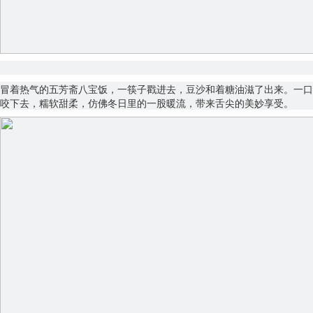
冒着热气的五芳斋八宝饭，一筷子戳进去，豆沙和着糖油滋了出来。一口
咬下去，糯软甜柔，仿佛冬日里的一股暖流，带来舌尖的美妙享受。