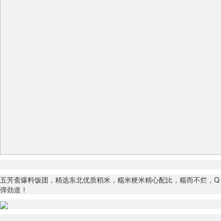
五芳斋爆料饭团，精选东北优质稻米，糯米粳米精心配比，糯而不烂，Q
弹劲道！