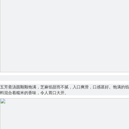
五芳斋汤圆颗颗饱满，芝麻馅甜而不腻，入口爽滑，口感甚好。饱满的馅
料混合着糯米的香味，令人胃口大开。