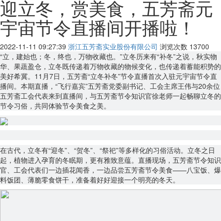
迎立冬，赏美食，五芳斋元
宇宙节令直播间开播啦！
2022-11-11 09:27:39
浙江五芳斋实业股份有限公司
浏览次数
13700
“立，建始也；冬，终也，万物收藏也。”立冬历来有“补冬”之说，秋实物
华、果蔬盈仓，立冬既传递着万物收藏的物候变化，也传递着蓄能积势的
美好希冀。11月7日，五芳斋“立冬补冬”节令直播首次入驻元宇宙节令直
播间。本期直播，“飞行嘉宾”五芳斋党委副书记、工会主席王伟与20余位
五芳斋工会代表来到直播间，与五芳斋节令知识官徐老师一起畅聊立冬的
节令习俗，共同体验节令美食之美。
在古代，立冬有“迎冬”、“贺冬”、“祭祀”等多样化的习俗活动。立冬之日
起，植物进入孕育的冬眠期，更有雅致意蕴。直播现场，五芳斋节令知识
官、工会代表们一边插花闻香，一边品尝五芳斋节令美食——八宝饭、爆
料饭团、薄脆零食饼干，准备着好好迎接一个明亮的冬天。