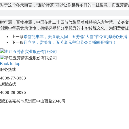
对于这个冬天而言，“围炉烤茶”可以让你觅得冬日的一丝暖意，而五芳斋
时行焉，百物生焉，中国传统二十四节气彰显着独特的东方智慧。节令文
创新中华美食为使命，持续探寻和分享优秀的中华传统文化，为消费者提
上一条
瑞雪兆丰年，美食暖人间，五芳斋“大雪”节令直播暖心开播
下一条
迎立冬，赏美食，五芳斋元宇宙节令直播间开播啦！
Back to top
服务热线
4008-77-3333
加盟热线
4009-26-0095
浙江省嘉兴市秀洲区中山西路2946号