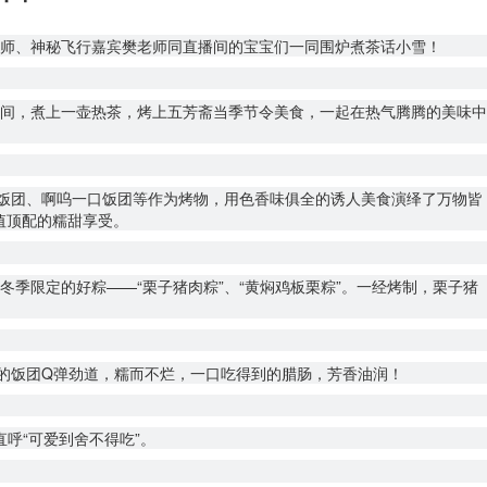
老师、神秘飞行嘉宾樊老师同直播间的宝宝们一同围炉煮茶话小雪！
间，煮上一壶热茶，烤上五芳斋当季节令美食，一起在热气腾腾的美味中
料饭团、啊呜一口饭团等作为烤物，用色香味俱全的诱人美食演绎了万物皆
值顶配的糯甜享受。
季限定的好粽——“栗子猪肉粽”、“黄焖鸡板栗粽”。一经烤制，栗子猪
的饭团Q弹劲道，糯而不烂，一口吃得到的腊肠，芳香油润！
呼“可爱到舍不得吃”。