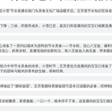
茶话小雪”节令直播在南门头美食文化广场温暖开启。五芳斋节令知识官徐
下降；三候，闭塞而成冬。小雪已至，嘉宾们和直播间的宝宝们相聚直播
精心准备了一系列以糯米为原料的节令美食——节令粽、流心八宝饭、爆
奶黄流心，奶香浓郁。直播现场的创新吃法，将八宝饭放入南瓜羹，带来颜
助力中华节令美食的传承。小雪时节，五芳斋也为直播间的宝宝们准备了冬
子的甜味与糯米的香奇妙交融，堪称经典。
傅做起了“腊味饭团”。五芳斋腊味香肠饭团可是冬日温暖的必备，经烤制
苔浓郁飘香，香香脆脆，一口一个，根本停不下来。连直播间的宝宝们都直