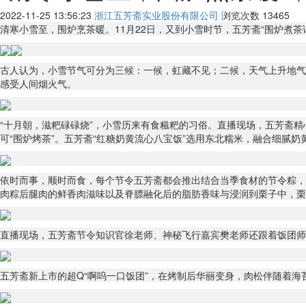
2022-11-25 13:56:23
浙江五芳斋实业股份有限公司
浏览次数
13465
清寒小雪至，围炉烹茶暖。11月22日，又到小雪时节，五芳斋“围炉煮
古人认为，小雪节气可分为三候：一候，虹藏不见；二候，天气上升地气
感受人间烟火气。
“十月朝，滋粑碌碌烧”，小雪历来有食糍粑的习俗。直播现场，五芳斋
可“围炉烤茶”。五芳斋“红糖奶黄流心八宝饭”选用东北糯米，融合细腻
依时而事，顺时而食，每个节令五芳斋都会推出结合当季食材的节令粽，
肉粽后腿肉的鲜香肉滋味以及脊膘融化后的脂肪香味与浸润到栗子中，栗
直播现场，五芳斋节令知识官徐老师、神秘飞行嘉宾樊老师还跟着饭团师
五芳斋新上市的超Q“啊呜一口饭团”，在烤制后华丽变身，肉松伴随着海