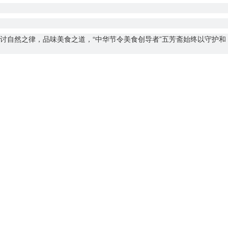
讨自然之律，品味美食之道，“中华节令美食创导者”五芳斋始终以守护和