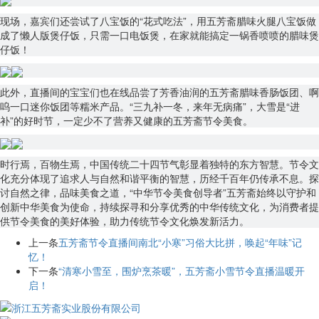
现场，嘉宾们还尝试了八宝饭的“花式吃法”，用五芳斋腊味火腿八宝饭做
成了懒人版煲仔饭，只需一口电饭煲，在家就能搞定一锅香喷喷的腊味煲
仔饭！
此外，直播间的宝宝们也在线品尝了芳香油润的五芳斋腊味香肠饭团、啊
呜一口迷你饭团等糯米产品。“三九补一冬，来年无病痛”，大雪是“进
补”的好时节，一定少不了营养又健康的五芳斋节令美食。
时行焉，百物生焉，中国传统二十四节气彰显着独特的东方智慧。节令文
化充分体现了追求人与自然和谐平衡的智慧，历经千百年仍传承不息。探
讨自然之律，品味美食之道，“中华节令美食创导者”五芳斋始终以守护和
创新中华美食为使命，持续探寻和分享优秀的中华传统文化，为消费者提
供节令美食的美好体验，助力传统节令文化焕发新活力。
上一条
五芳斋节令直播间南北“小寒”习俗大比拼，唤起“年味”记
忆！
下一条
“清寒小雪至，围炉烹茶暖”，五芳斋小雪节令直播温暖开
启！