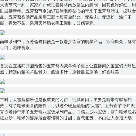
大雪节气一到，家家户户就忙着将将肉放进缸内腌制，因其色泽鲜红，用
以迎接新年。五芳斋节令知识官徐老师贴心的带来了五芳斋腊味、卤味食
品。五芳斋香肠产品采用三肥七瘦黄金配比，无杂肉、无淀粉，油润不
腻、弹嫩不柴。采用天然肠衣手工灌制，口感更脆。
卤味系列中，五芳斋酱鸭便是一款老少皆宜的明星产品，宏润鲜亮，酥香
可口，滋味隽永。
首次在直播间开启预售的五芳斋内蒙羊蝎子更是让直播间的宝宝们大呼过
瘾，精选内蒙羔羊贴骨肉，筋道多汁，原骨熬煮原汤，鲜香味美！
古时，大雪食糯米也是很重要的习俗，究其原因，主要是糯米有驱寒功
效，有了糯米美食的陪伴，可以过个暖意融融的“大雪”。五芳斋节令知识
官徐老师带来了五芳斋八宝饭系列产品。白糯豆沙八宝饭，雪白糯米包裹
红豆沙，糯米的醇厚混合着馅料的甘甜，香气氤氲，不由让人食指大动。