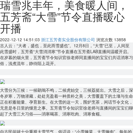
瑞雪兆丰年，美食暖人间，
五芳斋“大雪”节令直播暖心
开播
2022-12-12 14:51:03
浙江五芳斋实业股份有限公司
浏览次数
13858
古人云：“大者，盛也，至此而雪盛也”。12月8日，“大雪”已至，人间至
此雪盛时，五芳斋“大雪消消寒”节令直播在五芳斋LAB直播间温暖开启。
在岁暮的烟火里，五芳斋节令知识官徐老师同直播间的宝宝们共话消寒习
俗，浅煮流年，静待陌上花开。
大雪分为三候：一候鹖鴠不鸣，二候虎始交，三候荔挺出。大雪之后，深
冬岁寒，万物潜藏，处处充盈着一种质朴之美，大雪覆盖下的土壤与生命
正在积蓄能量、孕育新生。在大雪的这一天，围炉烹茶，闲话节令文化，
无意是冬日里的惬意之事。五芳斋节令知识官徐老师与直播间的宝宝们聊
起了大雪三大习俗——消寒喝茶、消寒吃肉、消寒食糯。
自古民间就十分重视大雪节气，俗话说：“小雪腌菜，大雪腌肉”。每年的